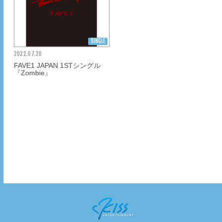
SINGLE
2022.
07.20
FAVE1 JAPAN 1STシングル
『Zombie』