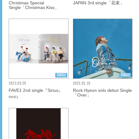
Christmas Special
JAPAN 3rd single「花束」
Single「Christmas Kiss」
SINGLE
SINGLE
2023.
09.20
2023.
02.10
FAVE1 2nd single『Sirius』
Rock Hyeon solo debut Single
「Over」
FAVE1