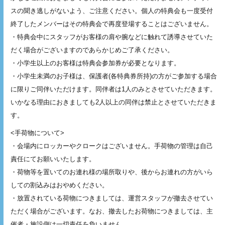
スの聞き逃しがないよう、ご注意ください。個人の特典会も一度受付
終了したメンバーはその特典会で再度登場することはございません。
・特典会中にスタッフがお客様の肩や腕などに触れて誘導させていた
だく場合がございますのであらかじめご了承ください。
・小学生以上のお客様は特典会参加券が必要となります。
・小学生未満のお子様は、保護者(各特典券所持)の方がご参加する場合
に限りご同伴いただけます。同伴者は1人のみとさせていただきます。
いかなる理由におきましても2人以上の同伴は禁止とさせていただきま
す。
<手荷物について>
・会場内にロッカーやクロークはございません。手荷物の管理は自己
責任にてお願いいたします。
・荷物等を置いてのお連れ様の場所取りや、後からお連れの方がいら
しての割込みはおやめください。
・放置されている荷物につきましては、運営スタッフが撤去させてい
ただく場合がございます。なお、撤去したお荷物につきましては、主
催者・施設側は一切責任を負いません。