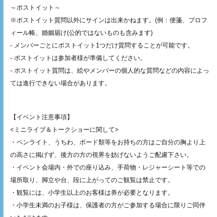
～ポストイット～
※ポストイット質問以外にサインは出来かねます。(例：便箋、プロフ
ィール帳、婚姻届け(公的ではないものも含みます)
- メンバーごとにポストイット1つだけ質問することが可能です。
- ポストイットは参加者様が準備してください。
- ポストイット質問は、絵やメンバーの個人的な質問などの内容によっ
ては進行できない場合があります。
【イベント注意事項】
<ミニライブ＆トークショーに関して>
・ペンライト、うちわ、ボード類等をお持ちの方はご自分の胸より上
の高さに掲げず、後方の方の視界を妨げないようご配慮下さい。
・イベント会場内・外での座り込み、手荷物・レジャーシート等での
場所取り、脚立や台、段に上がってのご観覧は禁止です。
・観覧には、小学生以上のお客様は券が必要となります。
・小学生未満のお子様は、保護者の方がご参加する場合に限りご同伴