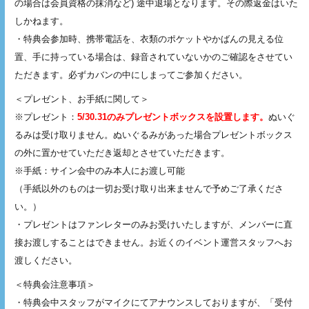
の場合は会員資格の抹消など) 途中退場となります。その際返金はいた
しかねます。
・特典会参加時、携帯電話を、衣類のポケットやかばんの見える位
置、手に持っている場合は、録音されていないかのご確認をさせてい
ただきます。必ずカバンの中にしまってご参加ください。
＜プレゼント、お手紙に関して＞
※プレゼント：
5/30.31のみプレゼントボックスを設置します。
ぬいぐ
るみは受け取りません。ぬいぐるみがあった場合プレゼントボックス
の外に置かせていただき返却とさせていただきます。
※手紙：サイン会中のみ本人にお渡し可能
（手紙以外のものは一切お受け取り出来ませんで予めご了承くださ
い。）
・プレゼントはファンレターのみお受けいたしますが、メンバーに直
接お渡しすることはできません。お近くのイベント運営スタッフへお
渡しください。
＜特典会注意事項＞
・特典会中スタッフがマイクにてアナウンスしておりますが、「受付