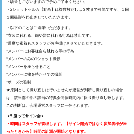
・騒音もございますので予めご了承ください。
・2ショットセルカ【動画】は複数枚だしは３枚まで可能ですが、１回
１回撮影を停止させていただきます。
・以下のことはご遠慮いただきます。
*衣装に触れる、顔や髪に触れる行為は禁止です。
*過度な密着もスタッフがお声掛けさせていただきます。
*メンバーにお客様自ら触れる等の行為
*メンバーのみの1ショット撮影
*メンバーを座らせること
*メンバーに物を持たせての撮影
*ポーズの強制
★原則として撮り直しは行いませんが運営が判断し撮り直しの場合
は、該当部の部の該当の特典会開催時間内に限り撮り直し致します。
この判断は、会場運営スタッフに一任されます。
＜5.座ってサイン会＞
・時間はスタッフが管理します。【サイン開始ではなく参加者様が座
ったときから】時間の計測が開始となります。