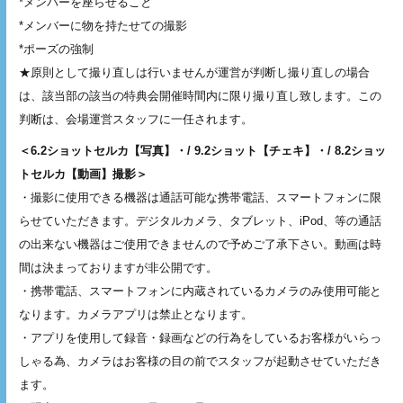
*メンバーを座らせること
*メンバーに物を持たせての撮影
*ポーズの強制
★原則として撮り直しは行いませんが運営が判断し撮り直しの場合
は、該当部の該当の特典会開催時間内に限り撮り直し致します。この
判断は、会場運営スタッフに一任されます。
＜6.2ショットセルカ【写真】・/ 9.2ショット【チェキ】・/ 8.2ショッ
トセルカ【動画】撮影＞
・撮影に使用できる機器は通話可能な携帯電話、スマートフォンに限
らせていただきます。デジタルカメラ、タブレット、iPod、等の通話
の出来ない機器はご使用できませんので予めご了承下さい。動画は時
間は決まっておりますが非公開です。
・携帯電話、スマートフォンに内蔵されているカメラのみ使用可能と
なります。カメラアプリは禁止となります。
・アプリを使用して録音・録画などの行為をしているお客様がいらっ
しゃる為、カメラはお客様の目の前でスタッフが起動させていただき
ます。