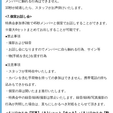
メンバーに触れる行為はできません。
10秒が経過したら、スタッフがお声掛けいたします。
<7.個室お話し会>
特典会参加券2枚で45秒メンバーと個室でお話しすることができます。
※最大4セットまとめてお出しすることが可能です。
●禁止事項
・撮影および録音
・お話し会になりますのでメンバーに自ら触れる行為、サイン等
・物(手紙を含む)を渡す行為
●注意事項
・スタッフが常時在中いたします。
・カバンを含む手荷物を持っての参加はできません。携帯電話の持ち
込みもできかねます。
・個室の扉は開いたまま進行いたします。
・特典会中の録音/録画/撮影は禁止いたします。録音/録画/写真撮影の
行為が判明した場合は、直ちにしかるべき対処をとらせて頂きます。
＜4.ソロセルカ【写真】 / 9.1ショット【チェキ】・/ 8.ソロセルカ【動