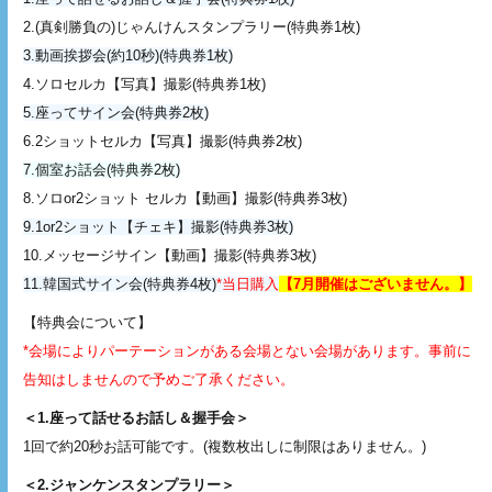
2.(真剣勝負の)じゃんけんスタンプラリー(特典券1枚)
3.動画挨拶会(約10秒)(特典券1枚)
4.ソロセルカ【写真】撮影(特典券1枚)
5.座ってサイン会(特典券2枚)
6.2ショットセルカ【写真】撮影(特典券2枚)
7.個室お話会(特典券2枚)
8.ソロor2ショット セルカ【動画】撮影(特典券3枚)
9.1or2ショット【チェキ】撮影(特典券3枚)
10.メッセージサイン【動画】撮影(特典券3枚)
11.韓国式サイン会(特典券4枚)
*当日購入
【7月開催はございません。】
【特典会について】
*会場によりパーテーションがある会場とない会場があります。事前に
告知はしませんので予めご了承ください。
＜1.座って話せるお話し＆握手会＞
1回で約20秒お話可能です。(複数枚出しに制限はありません。)
＜2.ジャンケンスタンプラリー＞