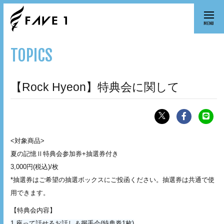
MENU
TOPICS
【Rock Hyeon】特典会に関して
<対象商品>
夏の記憶Ⅱ特典会参加券+抽選券付き
3,000円(税込)/枚
*抽選券はご希望の抽選ボックスにご投函ください。抽選券は共通で使
用できます。
【特典会内容】
1.座って話せるお話し＆握手会(特典券1枚)