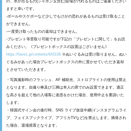
の、水が出るもの(シャボン玉含む)会場が汚れるものはご遠慮ください
ますと幸いです。
-ボールやスケボーなど少しでもけがの恐れがあるものは受け取ること
ができません。
-一度受け取ったものの返却はできません。
-プレゼント等受取り可能ですが下記の「プレゼントに関して」をお読
みください。《プレゼントボックスの設置はございません》
https://fave1.jp/contents/643136
※ぬいぐるみは受け取りません。ぬい
ぐるみがあった場合プレゼントボックスの外に置かせていただき返却
とさせていただきます。
・写真撮影時のフラッシュ、AF 補助光、ストロブライトの使用は禁止
となります。自撮り棒及び三脚は本人の席でのみ設置できます。適正
な高さを超えて他の入場客に迷惑をかけた場合、使用中止を要請いた
します。
・韓国式サイン会の進行時、SNS ライブ放送中継(インスタグラムライ
ブ、フェイスブックライブ、アフリカTVなど)を禁止します。摘発され
た場合、退場措置となります。