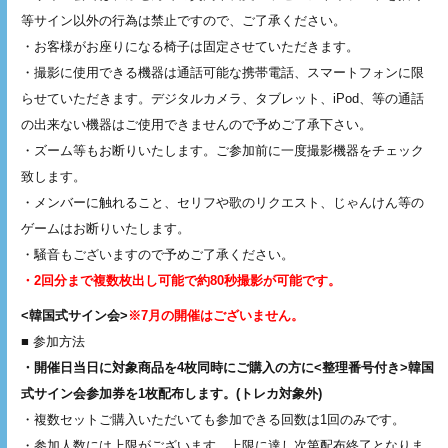
等サイン以外の行為は禁止ですので、ご了承ください。
・お客様がお座りになる椅子は固定させていただきます。
・撮影に使用できる機器は通話可能な携帯電話、スマートフォンに限
らせていただきます。デジタルカメラ、タブレット、iPod、等の通話
の出来ない機器はご使用できませんので予めご了承下さい。
・ズーム等もお断りいたします。ご参加前に一度撮影機器をチェック
致します。
・メンバーに触れること、セリフや歌のリクエスト、じゃんけん等の
ゲームはお断りいたします。
・騒音もございますので予めご了承ください。
・2回分まで複数枚出し可能で約80秒撮影が可能です。
<韓国式サイン会>
※7月の開催はございません。
■ 参加方法
・開催日当日に対象商品を4枚同時にご購入の方に<整理番号付き>韓国
式サイン会参加券を1枚配布します。(トレカ対象外)
・複数セットご購入いただいても参加できる回数は1回のみです。
・参加人数には上限がございます。上限に達し次第配布終了となりま