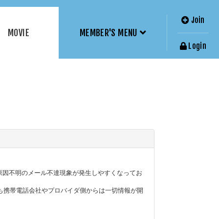
Join
MOVIE
MEMBER'S MENU
Login
、原因不明のメール不達現象が発生しやすくなってお
も携帯電話会社やプロバイダ側からは一切情報が開