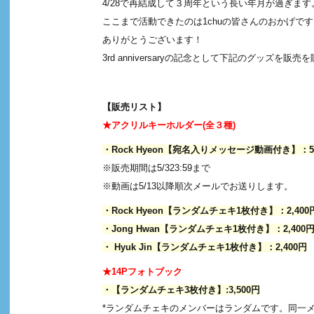
4/28で再結成して３周年という長い年月が過ぎます
ここまで活動できたのは1chuの皆さんのおかげです
ありがとうございます！
3rd anniversaryの記念として下記のグッズを販
【販売リスト】
★アクリルキーホルダー(全３種)
・Rock Hyeon【宛名入りメッセージ動画付き】：5,
※販売期間は5/323:59まで
※動画は5/13以降順次メールでお送りします。
・Rock Hyeon【ランダムチェキ1枚付き】：2,400
・Jong Hwan【ランダムチェキ1枚付き】：2,400
・ Hyuk Jin【ランダムチェキ1枚付き】：2,400円
★14Pフォトブック
・【ランダムチェキ3枚付き】:3,500円
*ランダムチェキのメンバーはランダムです。同一