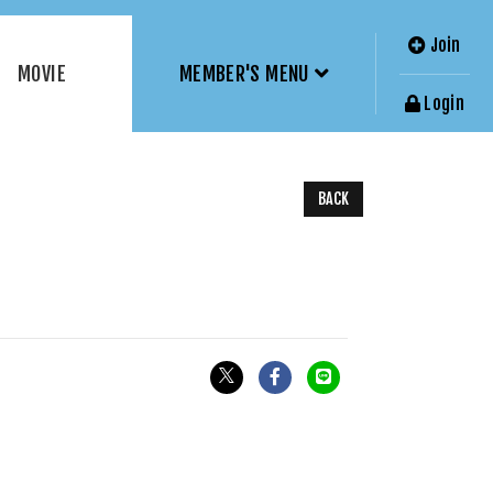
Join
MOVIE
MEMBER'S MENU
Login
BACK