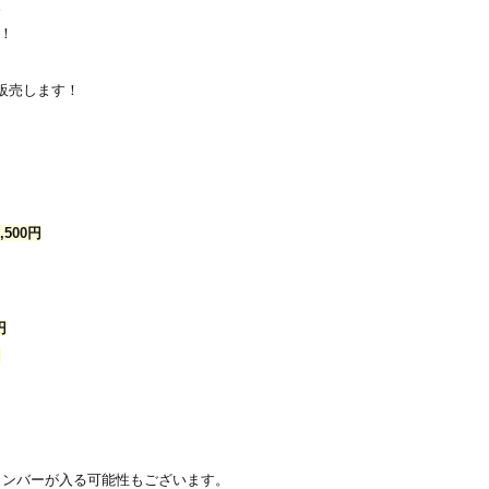
。
！
売を販売します！
500円
円
円
メンバーが入る可能性もございます。