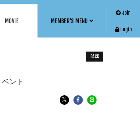
Join
MOVIE
MEMBER'S MENU
Login
BACK
ースイベント