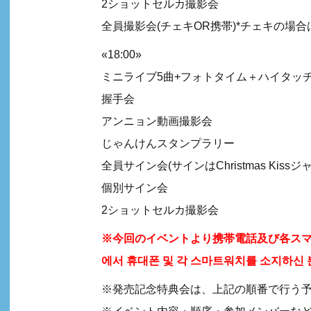
2ショットセルカ撮影会
全員撮影会(チェキOR携帯)*チェキの場
«18:00»
ミニライブ5曲+フォトタイム＋ハイタッ
握手会
アンニョン動画撮影会
じゃんけんスタンプラリー
全員サイン会(サインはChristmas K
個別サイン会
2ショットセルカ撮影会
※今回のイベントより携帯電話及び各スマ
에서 휴대폰 및 각 스마트워치를 소지하신 
※発売記念特典会は、上記の順番で行う