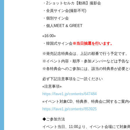
・2ショットセルカ【動画】撮影会
・全員サイン会(撮影不可)
・個別サイン会
・個人MEET & GREET
«16:00»
・韓国式サイン会
※当日抽選を行います。
※発売記念特典会は、上記の順番で行う予定です。
※イベント内容・順序・参加メンバーなどは予告な
※各特典会へのご参加には、該当の特典券が必要と
必ず下記注意事項をご一読ください
«注意事項»
https://fave1.jp/contents/647484
«イベント対象CD、特典券、特典会に関するご案内
https://fave1.jp/contents/853925
◆ご参加方法
イベント当日、11:00より、イベント会場にて対象