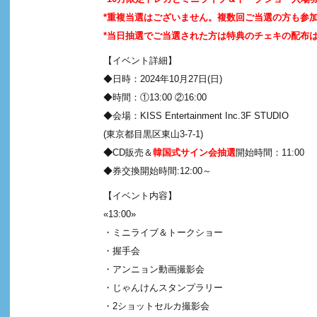
*重複当選はございません。複数回ご当選の方も参
*当日抽選でご当選された方は特典のチェキの配布
【イベント詳細】
◆日時：2024年10月27日(日)
◆時間：①13:00 ②16:00
◆会場：KISS Entertainment Inc.3F STUDIO
(東京都目黒区東山3-7-1)
◆
CD販売＆
韓国式サイン会抽選
開始時間：11:00
◆券交換開始時間:12:00～
【イベント内容】
«13:00»
・ミニライブ＆トークショー
・握手会
・アンニョン動画撮影会
・じゃんけんスタンプラリー
・2ショットセルカ撮影会