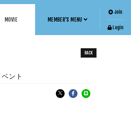
Join
MOVIE
MEMBER'S MENU
Login
BACK
ースイベント