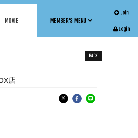
Join
MOVIE
MEMBER'S MENU
Login
BACK
ROX店