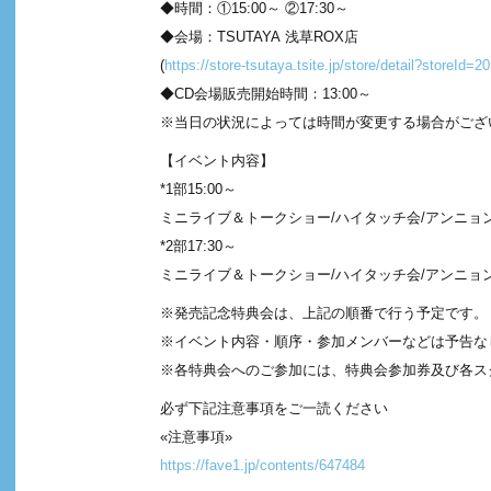
◆時間：①15:00～ ②17:30～
◆会場：TSUTAYA 浅草ROX店
(
https://store-tsutaya.tsite.jp/store/detail?storeId=2
◆CD会場販売開始時間：13:00～
※当日の状況によっては時間が変更する場合がござ
【イベント内容】
*1部15:00～
ミニライブ＆トークショー/ハイタッチ会/アンニョン
*2部17:30～
ミニライブ＆トークショー/ハイタッチ会/アンニョン
※発売記念特典会は、上記の順番で行う予定です。
※イベント内容・順序・参加メンバーなどは予告な
※各特典会へのご参加には、特典会参加券及び各ス
必ず下記注意事項をご一読ください
«注意事項»
https://fave1.jp/contents/647484