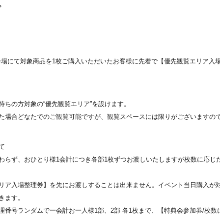
»
会場にて対象商品を1枚ご購入いただいたお客様に先着で【優先観覧エリア入場
持ちの方対象の“優先観覧エリア”を設けます。
た場合どなたでのご観覧可能ですが、観覧スペースには限りがございますの
て
らず、おひとり様1会計につき各部1枚ずつお渡しいたしますが枚数に応じたC
リア入場整理券】を先にお渡しすることは出来ません。イベント当日購入が
きます。
番号ランダムで一会計お一人様1部、2部 各1枚まで、【特典会参加券/枚