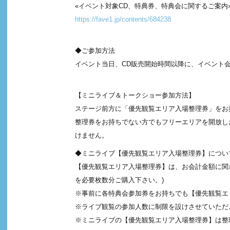
«イベント対象CD、特典券、特典会に関するご案内
https://fave1.jp/contents/684238
◆ご参加方法
イベント当日、CD販売開始時間以降に、イベント
【ミニライブ＆トークショー参加方法】
ステージ前方に「優先観覧エリア入場整理券」をお
整理券をお持ちでない方でもフリーエリアを開放し
けません。
◆ミニライブ【優先観覧エリア入場整理券】につい
【優先観覧エリア入場整理券】は、お会計金額に関わ
を必要枚数分ご購入下さい。)
※事前に各特典会参加券をお持ちでも【優先観覧エ
※ライブ観覧の参加人数に制限を設けさせていただ
※ミニライブの【優先観覧エリア入場整理券】は整理