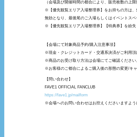
（会場及び開催時間の都合により、販売枚数の上限
※【優先観覧エリア入場整理券】をお持ちの方は、
無効となり、最後尾のご⼊場もしくはイベントスペ
※【優先観覧エリア入場整理券】【特典券】を紛失
【会場にて対象商品予約/購入注意事項】
※現金・クレジットカード・交通系決済がご利用頂
※商品のお受け取り方法は会場にてご確認ください
※お客様のご都合によるご購入後の形態の変更/キ
【問い合わせ】
FAVE1 OFFICIAL FANCLUB
https://fave1.jp/mailform
※会場へのお問い合わせはお控えくださいますよう