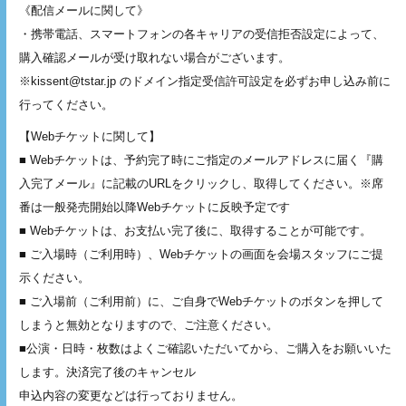
《配信メールに関して》
・携帯電話、スマートフォンの各キャリアの受信拒否設定によって、
購入確認メールが受け取れない場合がございます。
※kissent@tstar.jp のドメイン指定受信許可設定を必ずお申し込み前に
行ってください。
【Webチケットに関して】
■ Webチケットは、予約完了時にご指定のメールアドレスに届く『購
入完了メール』に記載のURLをクリックし、取得してください。※席
番は一般発売開始以降Webチケットに反映予定です
■ Webチケットは、お支払い完了後に、取得することが可能です。
■ ご入場時（ご利用時）、Webチケットの画面を会場スタッフにご提
示ください。
■ ご入場前（ご利用前）に、ご自身でWebチケットのボタンを押して
しまうと無効となりますので、ご注意ください。
■公演・日時・枚数はよくご確認いただいてから、ご購入をお願いいた
します。決済完了後のキャンセル
申込内容の変更などは行っておりません。