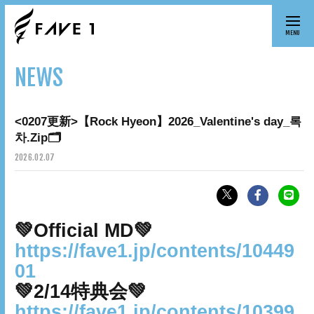
MENU
NEWS
<0207更新>【Rock Hyeon】2026_Valentine's day_록
차.Zip🗂️
2026.
02.07
💚Official MD💚
https://fave1.jp/contents/10449
01
💚2/14特典会💚
https://fave1.jp/contents/10399