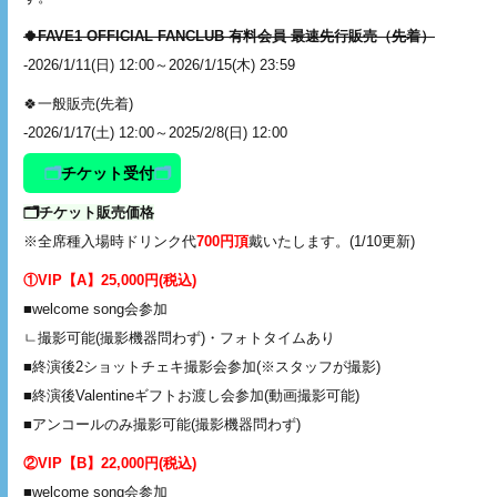
🍀FAVE1 OFFICIAL FANCLUB 有料会員 最速先行販売（先着）
-2026/1/11(日) 12:00～2026/1/15(木) 23:59
🍀一般販売(先着)
-2026/1/17(土) 12:00～2025/2/8(日) 12:00
🗂️
チケット受付
🗂️
🗂️チケット販売価格
※全席種入場時ドリンク代
700円頂
戴いたします。(1/10更新)
①VIP【A】25,000円(税込)
■welcome song会参加
ㄴ撮影可能(撮影機器問わず)・フォトタイムあり
■終演後2ショットチェキ撮影会参加(※スタッフが撮影)
■終演後Valentineギフトお渡し会参加(動画撮影可能)
■アンコールのみ撮影可能(撮影機器問わず)
②VIP【B】22,000円(税込)
■welcome song会参加