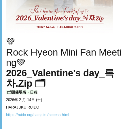
💚
Rock Hyeon Mini Fan Meeti
ng💚
2026_Valentine's day_록
차.Zip 🗂️
🗂️開催場所・日程
2026年 2 月 14日 (土)
HARAJUKU RUIDO
https://ruido.org/harajuku/access.html