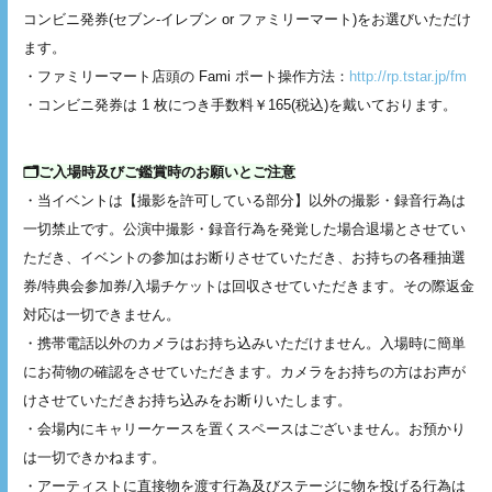
コンビニ発券(セブン-イレブン or ファミリーマート)をお選びいただけ
ます。
・ファミリーマート店頭の Fami ポート操作方法：
http://rp.tstar.jp/fm
・コンビニ発券は 1 枚につき手数料￥165(税込)を戴いております。
🗂️ご入場時及びご鑑賞時のお願いとご注意
・当イベントは【撮影を許可している部分】以外の撮影・録音行為は
一切禁止です。公演中撮影・録音行為を発覚した場合退場とさせてい
ただき、イベントの参加はお断りさせていただき、お持ちの各種抽選
券/特典会参加券/入場チケットは回収させていただきます。その際返金
対応は一切できません。
・携帯電話以外のカメラはお持ち込みいただけません。入場時に簡単
にお荷物の確認をさせていただきます。カメラをお持ちの方はお声が
けさせていただきお持ち込みをお断りいたします。
・会場内にキャリーケースを置くスペースはございません。お預かり
は一切できかねます。
・アーティストに直接物を渡す行為及びステージに物を投げる行為は