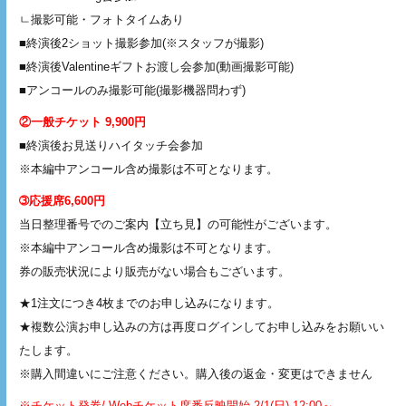
ㄴ撮影可能・フォトタイムあり
■終演後2ショット撮影参加(※スタッフが撮影)
■終演後Valentineギフトお渡し会参加(動画撮影可能)
■アンコールのみ撮影可能(撮影機器問わず)
②一般チケット 9,900円
■終演後お見送りハイタッチ会参加
※本編中アンコール含め撮影は不可となります。
➂応援席6,600円
当日整理番号でのご案内【立ち見】の可能性がございます。
※本編中アンコール含め撮影は不可となります。
券の販売状況により販売がない場合もございます。
★1注文につき4枚までのお申し込みになります。
★複数公演お申し込みの方は再度ログインしてお申し込みをお願いい
たします。
※購入間違いにご注意ください。購入後の返金・変更はできません
※チケット発券/ Webチケット席番反映開始 2/1(日) 12:00～