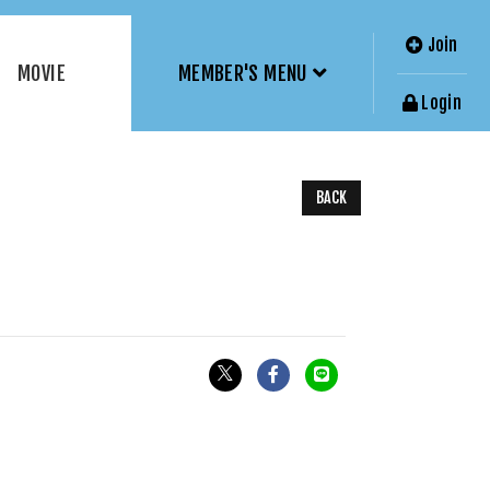
Join
MOVIE
MEMBER'S MENU
Login
BACK