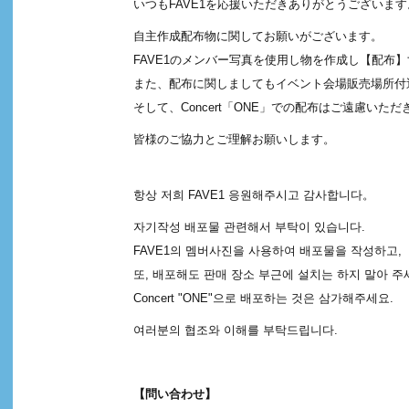
いつもFAVE1を応援いただきありがとうございます
自主作成配布物に関してお願いがございます。
FAVE1のメンバー写真を使用し物を作成し【配
また、配布に関しましてもイベント会場販売場所付
そして、Concert「ONE」での配布はご遠慮いた
皆様のご協力とご理解お願いします。
항상 저희 FAVE1 응원해주시고 감사합니다。
자기작성 배포물 관련해서 부탁이 있습니다.
FAVE1의 멤버사진을 사용하여 배포물을 작성하고
또, 배포해도 판매 장소 부근에 설치는 하지 말아 주
Concert "ONE"으로 배포하는 것은 삼가해주세요.
여러분의 협조와 이해를 부탁드립니다.
【問い合わせ】