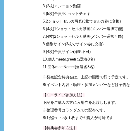
3.(2枚)アンニョン動画
4.(5枚)全員4ショットチェキ
5.2ショットセルカ写真(3枚でセルカ券に交換)
6.(4枚)1ショットセルカ動画(メンバー選択可能)
7.(4枚)2ショットセルカ動画(メンバー選択可能)
8.個別サイン(3枚でサイン券に交換)
9.(4枚)全員サイン(撮影不可)
10.個人meet&greet(当選各3名)
11.団体meet&greet(当選各3名)
※発売記念特典会は、上記の順番で行う予定です。
※イベント内容・順序・参加メンバーなどは予告な
【ミニライブ参加方法】
下記をご購入の方に入場券をお渡しします。
※整理番号はランダムでの配布です。
※1会計につき１枚までの購入が可能です。
【特典会参加方法】