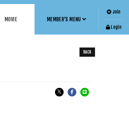
Join
MOVIE
MEMBER'S MENU
Login
BACK