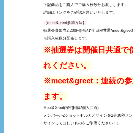
下記商品をご購入でご購入枚数分お渡しします。
詳細はリンクをご確認お願いいたします。
【meet&greet参加方法】
特典会参加券2,200円(税込)*全日程共通/meet&
※購入枚数分配布します。
※抽選券は開催日共通で使
れください。
※meet&greet：
ます。
Meet&Greet内容(団体/個人共通)
メンバ―が2ショットセルカとサインを2分30秒メ
サインしてほしいものをご準備ください：）