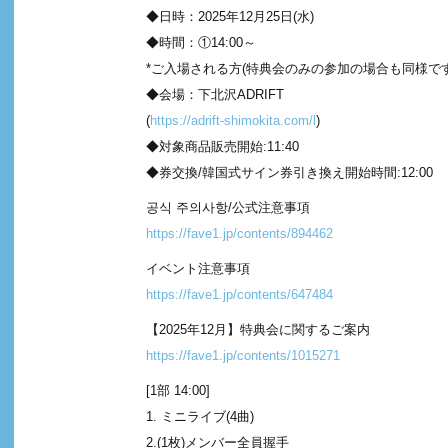
◆日時：2025年12月25日(水)
◆時間：①14:00～
*ご入場される方(特典会のみの参加の場合も同様で
◆会場：下北沢ADRIFT
(
https://adrift-shimokita.com/
l
)
◆対象商品販売開始:11:40
◆券交換/韓国式サイン券引き換え開始時間:12:00
공식 주의사항/公式注意事項
https://fave1.jp/contents/894462
イベント注意事項
https://fave1.jp/contents/647484
【2025年12月】特典会に関するご案内
https://fave1.jp/contents/1015271
[1部 14:00]
1. ミニライブ(4曲)
2.(1枚)メンバー全員握手